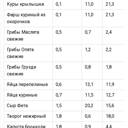
Куры крылышки
0,1
11,0
21,3
Фарш куриный из
0,1
11,0
21,3
окорочков
Грибы Маслята
0,5
0,7
2,4
свежие
Грибы Опята
0,5
1,2
2,2
свежие
Грибы Грузди
0,5
0,8
1,8
свежие
Яйца перепелиные
0,6
13,1
11,9
Яйца куриные
0,7
11,5
12,7
Сыр Фета
1,5
20,2
15,6
Творог нежирный
1,8
0,6
18,0
Капуста брокколи
1,8
0,9
4,4