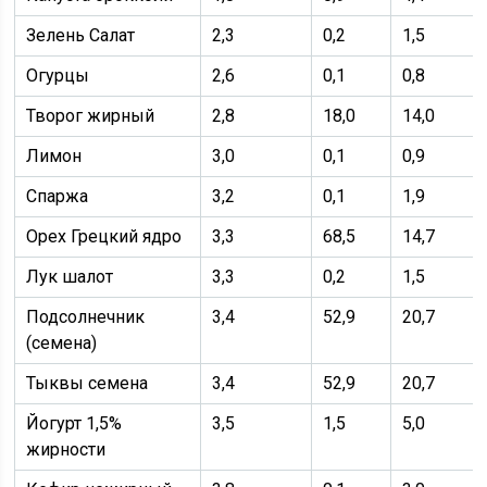
Зелень Салат
2,3
0,2
1,5
Огурцы
2,6
0,1
0,8
Творог жирный
2,8
18,0
14,0
Лимон
3,0
0,1
0,9
Спаржа
3,2
0,1
1,9
Орех Грецкий ядро
3,3
68,5
14,7
Лук шалот
3,3
0,2
1,5
Подсолнечник
3,4
52,9
20,7
(семена)
Тыквы семена
3,4
52,9
20,7
Йогурт 1,5%
3,5
1,5
5,0
жирности