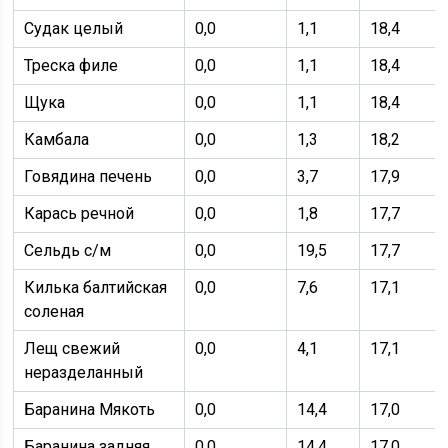
Судак целый
0,0
1,1
18,4
Треска филе
0,0
1,1
18,4
Щука
0,0
1,1
18,4
Камбала
0,0
1,3
18,2
Говядина печень
0,0
3,7
17,9
Карась речной
0,0
1,8
17,7
Сельдь с/м
0,0
19,5
17,7
Килька балтийская
0,0
7,6
17,1
соленая
Лещ свежий
0,0
4,1
17,1
неразделанный
Баранина Мякоть
0,0
14,4
17,0
Баранина задняя
0,0
14,4
17,0