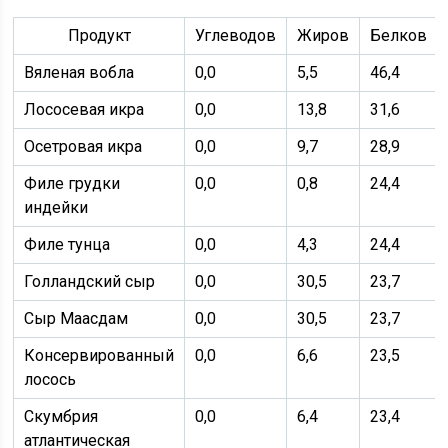
Продукт
Углеводов
Жиров
Белков
Вяленая вобла
0,0
5,5
46,4
Лососевая икра
0,0
13,8
31,6
Осетровая икра
0,0
9,7
28,9
Филе грудки
0,0
0,8
24,4
индейки
Филе тунца
0,0
4,3
24,4
Голландский сыр
0,0
30,5
23,7
Сыр Маасдам
0,0
30,5
23,7
Консервированный
0,0
6,6
23,5
лосось
Скумбрия
0,0
6,4
23,4
атлантическая