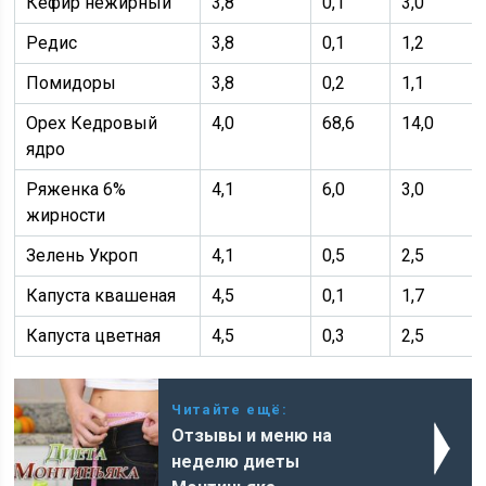
Кефир нежирный
3,8
0,1
3,0
Редис
3,8
0,1
1,2
Помидоры
3,8
0,2
1,1
Орех Кедровый
4,0
68,6
14,0
ядро
Ряженка 6%
4,1
6,0
3,0
жирности
Зелень Укроп
4,1
0,5
2,5
Капуста квашеная
4,5
0,1
1,7
Капуста цветная
4,5
0,3
2,5
Читайте ещё:
Отзывы и меню на
неделю диеты