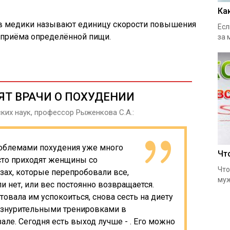
Ка
в медики называют единицу скорости повышения
Есл
 приёма определённой пищи.
за 
ЯТ ВРАЧИ О ПОХУДЕНИИ
их наук, профессор Рыженкова С.А.:
облемами похудения уже много
Чт
асто приходят женщины со
Что
азах, которые перепробовали все,
муж
ли нет, или вес постоянно возвращается.
товала им успокоиться, снова сесть на диету
изнурительными тренировками в
але. Сегодня есть выход лучше - . Его можно