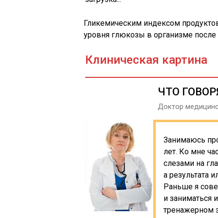
Гликемическим индексом продукто
уровня глюкозы в организме после
Клиническая картина
ЧТО ГОВОР
Доктор медицинск
Занимаюсь пр
лет. Ко мне ч
слезами на гл
а результата и
Раньше я сове
и заниматься 
тренажерном з