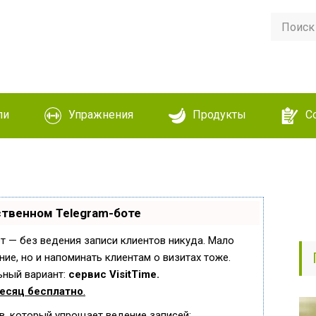
ли
Упражнения
Продукты
С
ственном Telegram-боте
ает — без ведения записи клиентов никуда. Мало
ние, но и напоминать клиентам о визитах тоже.
ный вариант:
сервис VisitTime.
есяц бесплатно
.
в, который упрощает ведение записей: