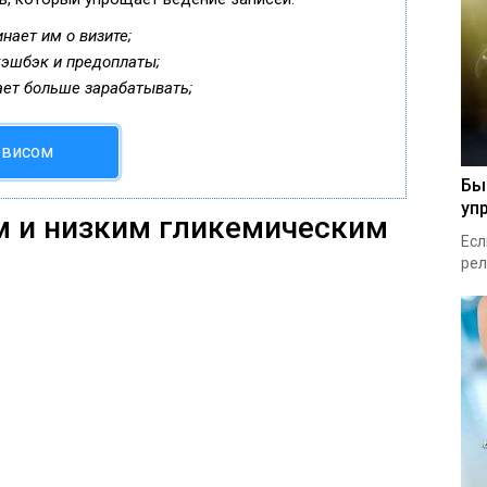
нает им о визите;
кэшбэк и предоплаты;
ает больше зарабатывать;
рвисом
Бы
уп
м и низким гликемическим
Есл
рел